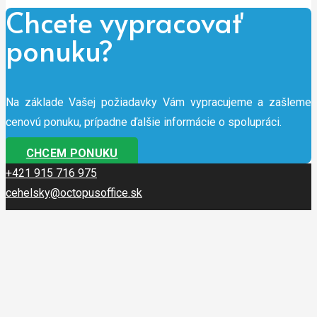
Chcete vypracovať
ponuku?
Na základe Vašej požiadavky Vám vypracujeme a zašleme
cenovú ponuku, prípadne ďalšie informácie o spolupráci.
CHCEM PONUKU
+421 915 716 975
cehelsky@octopusoffice.sk
Profil firmy
Politika firmy
Chránená dielňa