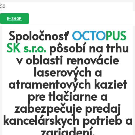
E-SHOP
Spoločnosť
OCTO
PUS
SK s.r.o.
pôsobí na trhu
v oblasti renovácie
laserových a
atramentových kaziet
pre tlačiarne a
zabezpečuje predaj
kancelárskych potrieb a
zariadení.